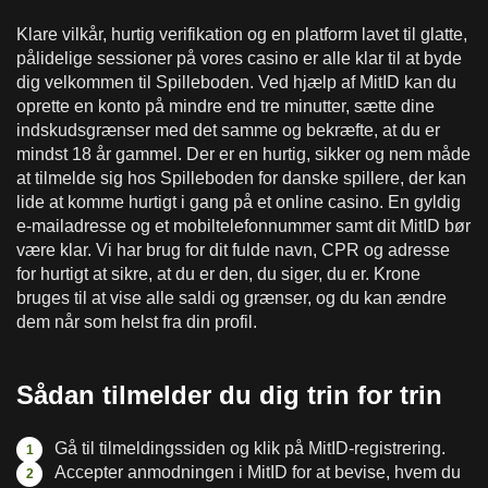
Klare vilkår, hurtig verifikation og en platform lavet til glatte,
pålidelige sessioner på vores casino er alle klar til at byde
dig velkommen til Spilleboden. Ved hjælp af MitID kan du
oprette en konto på mindre end tre minutter, sætte dine
indskudsgrænser med det samme og bekræfte, at du er
mindst 18 år gammel. Der er en hurtig, sikker og nem måde
at tilmelde sig hos Spilleboden for danske spillere, der kan
lide at komme hurtigt i gang på et online casino. En gyldig
e-mailadresse og et mobiltelefonnummer samt dit MitID bør
være klar. Vi har brug for dit fulde navn, CPR og adresse
for hurtigt at sikre, at du er den, du siger, du er. Krone
bruges til at vise alle saldi og grænser, og du kan ændre
dem når som helst fra din profil.
Sådan tilmelder du dig trin for trin
Gå til tilmeldingssiden og klik på MitID-registrering.
Accepter anmodningen i MitID for at bevise, hvem du