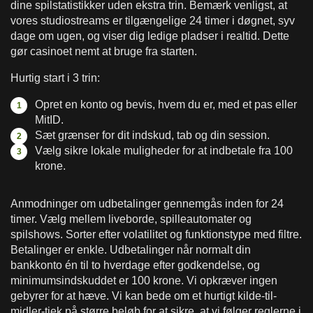
dine spilstatistikker uden ekstra trin. Bemærk venligst, at
vores studiostreams er tilgængelige 24 timer i døgnet, syv
dage om ugen, og viser dig ledige pladser i realtid. Dette
gør casinoet nemt at bruge fra starten.
Hurtig start i 3 trin:
Opret en konto og bevis, hvem du er, med et pas eller
MitID.
Sæt grænser for dit indskud, tab og din session.
Vælg sikre lokale muligheder for at indbetale fra 100
krone.
Anmodninger om udbetalinger gennemgås inden for 24
timer. Vælg mellem liveborde, spilleautomater og
spilshows. Sorter efter volatilitet og funktionstype med filtre.
Betalinger er enkle. Udbetalinger når normalt din
bankkonto én til to hverdage efter godkendelse, og
minimumsindskuddet er 100 krone. Vi opkræver ingen
gebyrer for at hæve. Vi kan bede om et hurtigt kilde-til-
midler-tjek på større beløb for at sikre, at vi følger reglerne i