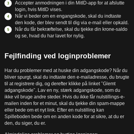
Accepter anmodningen i din MitID-app for at afslutte
login, hvis MitID vises.
Når vi beder om en engangskode, skal du indtaste
den kode, der blev sendt til dig via e-mail eller opkald.
Når du får bekræftelse, skal du tjekke din krone-saldo
og se, hvad du har lavet for nylig.
Fejlfinding ved loginproblemer
Har du problemer med at huske din adgangskode? Når du
bliver spurgt, skal du indtaste den e-mailadresse, du brugte
til at registrere dig, og derefter klikke på linket "Glemt
adgangskode". Lav en ny, stærk adgangskode, som du
ikke vil bruge andre steder. Hvis du ikke får nulstillings-e-
mailen inden for et minut, skal du tjekke din spam-mappe
eller bede om et nyt link. Efter en nulstilling kan
Spilleboden bede om en anden kode for at sikre, at du er
den, du siger, du er.