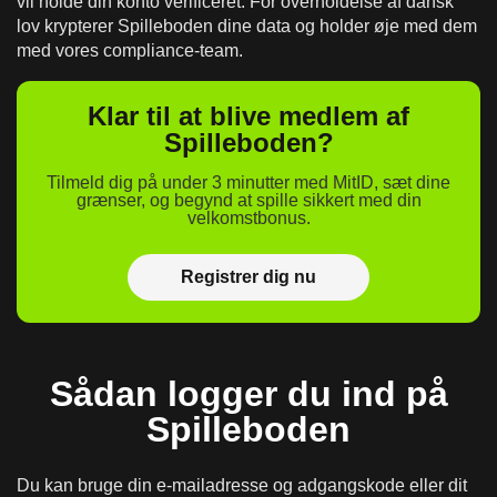
vil holde din konto verificeret. For overholdelse af dansk
lov krypterer Spilleboden dine data og holder øje med dem
med vores compliance-team.
Klar til at blive medlem af
Spilleboden?
Tilmeld dig på under 3 minutter med MitID, sæt dine
grænser, og begynd at spille sikkert med din
velkomstbonus.
Registrer dig nu
Sådan logger du ind på
Spilleboden
Du kan bruge din e-mailadresse og adgangskode eller dit