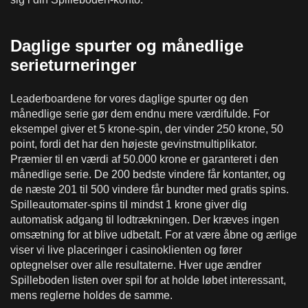
Daglige spurter og månedlige
serieturneringer
Leaderboardene for vores daglige spurter og den
månedlige serie gør dem endnu mere værdifulde. For
eksempel giver et 5 krone-spin, der vinder 250 krone, 50
point, fordi det har den højeste gevinstmultiplikator.
Præmier til en værdi af 50.000 krone er garanteret i den
månedlige serie. De 200 bedste vindere får kontanter, og
de næste 201 til 500 vindere får bundter med gratis spins.
Spilleautomater-spins til mindst 1 krone giver dig
automatisk adgang til lodtrækningen. Der kræves ingen
omsætning for at blive udbetalt. For at være åbne og ærlige
viser vi live placeringer i casinoklienten og fører
optegnelser over alle resultaterne. Hver uge ændrer
Spilleboden listen over spil for at holde løbet interessant,
mens reglerne holdes de samme.