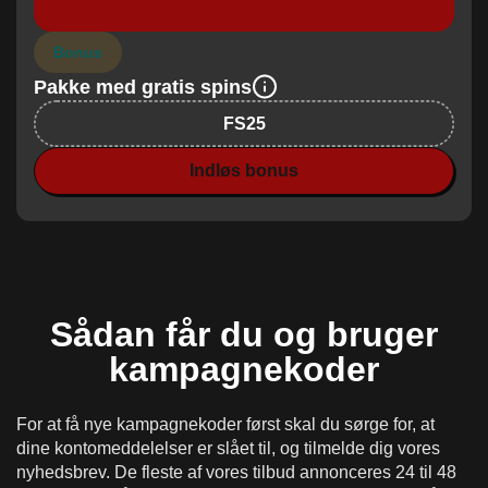
Bonus
Pakke med gratis spins
FS25
Indløs bonus
Sådan får du og bruger
kampagnekoder
For at få nye kampagnekoder først skal du sørge for, at
dine kontomeddelelser er slået til, og tilmelde dig vores
nyhedsbrev. De fleste af vores tilbud annonceres 24 til 48