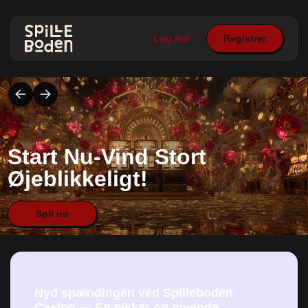
Log ind
Registrer
Start Nu-Vind Stort
Øjeblikkeligt!
Spil nu
Nyd spændingen ved Spilleboden
Casino — En sikker og givende