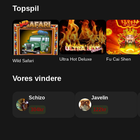
Topspil
Ultra Hot Deluxe
Fu Cai Shen
Wild Safari
Vores vindere
Schizo
Javelin
304kr
122kr