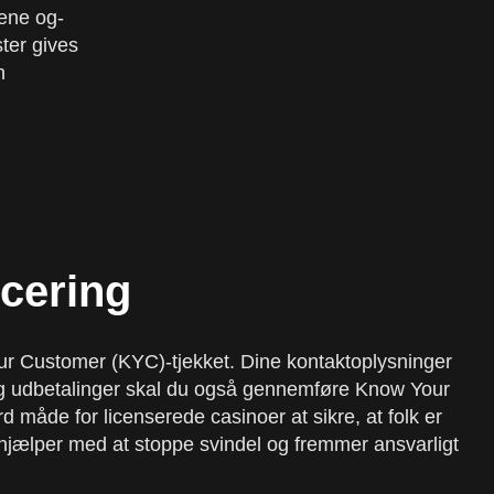
rene og-
ter gives
n
icering
 Customer (KYC)-tjekket. Dine kontaktoplysninger
er og udbetalinger skal du også gennemføre Know Your
 måde for licenserede casinoer at sikre, at folk er
te hjælper med at stoppe svindel og fremmer ansvarligt