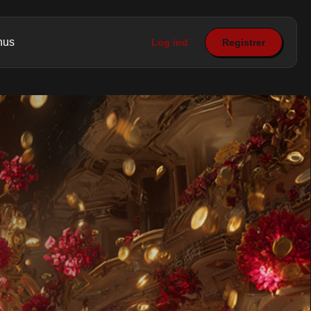
nus
Log ind
Registrer