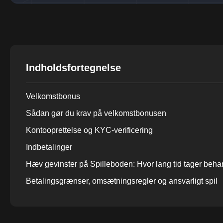
Indholdsfortegnelse
Velkomstbonus
Sådan gør du krav på velkomstbonusen
Kontooprettelse og KYC-verificering
Indbetalinger
Hæv gevinster på Spilleboden: Hvor lang tid tager beh
Betalingsgrænser, omsætningsregler og ansvarligt spil
Hvad er nyt i Spilleboden Casino-appen?
Vigtige dele