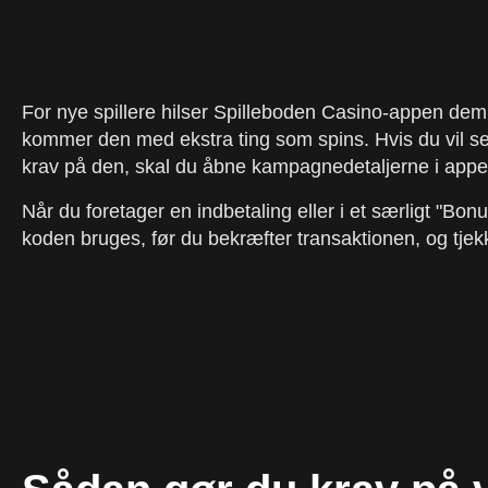
For nye spillere hilser Spilleboden Casino-appen dem
kommer den med ekstra ting som spins. Hvis du vil 
krav på den, skal du åbne kampagnedetaljerne i appe
Når du foretager en indbetaling eller i et særligt "Bon
koden bruges, før du bekræfter transaktionen, og tjekke