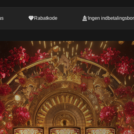
us
Rabatkode
Ingen indbetalingsbo