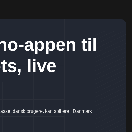
no-appen til
ts, live
lpasset dansk brugere, kan spillere i Danmark