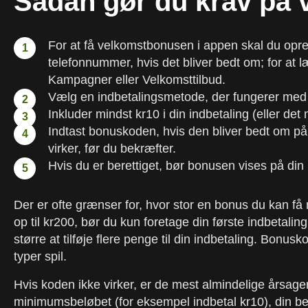
Sådan gør du krav på
For at få velkomstbonusen i appen skal du opret
telefonnummer, hvis det bliver bedt om; for at læ
Kampagner eller Velkomsttilbud.
Vælg en indbetalingsmetode, der fungerer med t
Inkluder mindst kr10 i din indbetaling (eller de
Indtast bonuskoden, hvis den bliver bedt om på
virker, før du bekræfter.
Hvis du er berettiget, bør bonusen vises på di
Der er ofte grænser for, hvor stor en bonus du kan få
op til kr200, bør du kun foretage din første indbetaling 
større at tilføje flere penge til din indbetaling. Bonu
typer spil.
Hvis koden ikke virker, er de mest almindelige årsager
minimumsbeløbet (for eksempel indbetal kr10), din bet