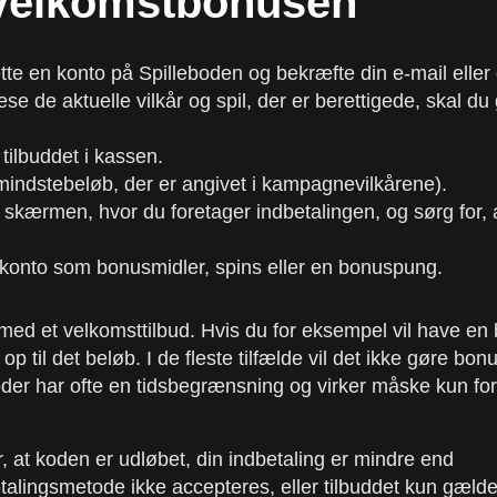
 velkomstbonusen
te en konto på Spilleboden og bekræfte din e-mail eller 
se de aktuelle vilkår og spil, der er berettigede, skal du g
ilbuddet i kassen.
t mindstebeløb, der er angivet i kampagnevilkårene).
 skærmen, hvor du foretager indbetalingen, og sørg for, 
n konto som bonusmidler, spins eller en bonuspung.
 med et velkomsttilbud. Hvis du for eksempel vil have en
op til det beløb. I de fleste tilfælde vil det ikke gøre bo
skoder har ofte en tidsbegrænsning og virker måske kun for
, at koden er udløbet, din indbetaling er mindre end
alingsmetode ikke accepteres, eller tilbuddet kun gælde