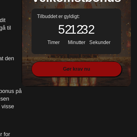
Tilbuddet er gyldigt:
dit
52
12
30
å til
Timer
Minutter
Sekunder
at den
Gør krav nu
 bonus på
nusen
 visse
r for